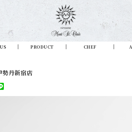
 US
PRODUCT
CHEF
A
伊勢丹新宿店
ook
itter
Line