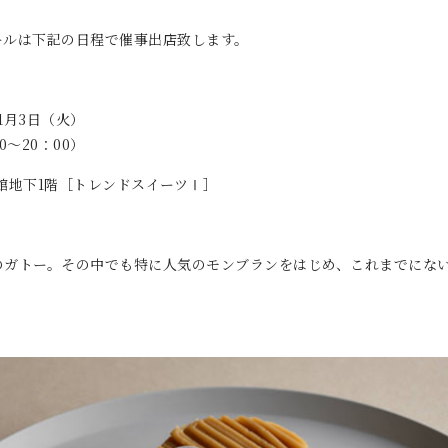
ールは下記の日程で催事出店致します。
11月3日（火）
0～20：00）
館地下1階［トレンドスイーツⅠ］
のガトー。その中でも特に人気のモンブランをはじめ、これまでにな
。