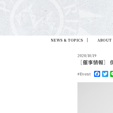
NEWS & TOPICS
ABOUT
2020/10/19
［催事情報］ 
Faceb
Tw
Event