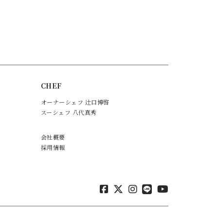
CHEF
オーナーシェフ 辻口博啓
スーシェフ 八代真秀
会社概要
採用情報