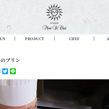
 US
PRODUCT
CHEF
A
ゃのプリン
Facebook
Twitter
Line