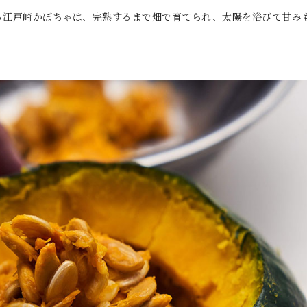
る江戸崎かぼちゃは、完熟するまで畑で育てられ、太陽を浴びて甘み