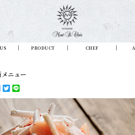
 US
PRODUCT
CHEF
A
 新メニュー
Facebook
Twitter
Line