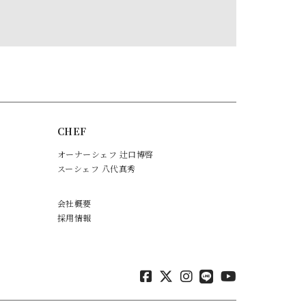
CHEF
オーナーシェフ 辻口博啓
スーシェフ 八代真秀
会社概要
採用情報