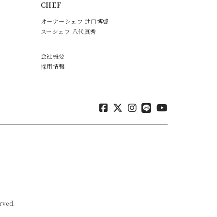
CHEF
オーナーシェフ 辻口博啓
スーシェフ 八代真秀
会社概要
採用情報
ved.