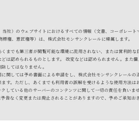
、当社）のウェブサイトにおけるすべての情報（文書、コーポレート
商標権、意匠権等）は、株式会社モンサンクレールに帰属します。
あくまでも第三者が閲覧可能な環境に流用されない、または営利的な
などは認められるものとします。 改変などは認められません。また個
削除してはなりません。
用に関しては予め書面による申請をし、株式会社モンサンクレールの
来ます。ただし、あくまでも利用者の誤解を受けるような使用方法は
ンクしている他のサーバーのコンテンツに関して一切の責任を負いま
は予告なく変更または廃止されることがありますので、予めご承知お